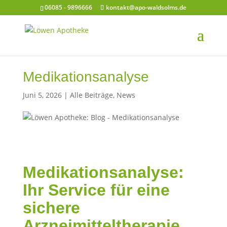
06085 - 9896666
kontakt@apo-waldsolms.de
Medikationsanalyse
Juni 5, 2026
|
Alle Beiträge
,
News
Medikationsanalyse:
Ihr Service für eine
sichere
Arzneimitteltherapie